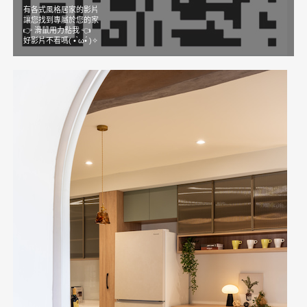
有各式風格居家的影片
讓您找到專屬於您的家
👉️ 滑鼠用力點我 👈️
好影片不看嗎( • ̀ω•́ )✧