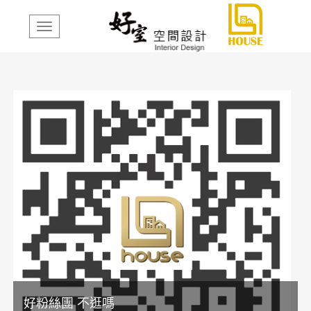
好粉絲團 不逛嗎